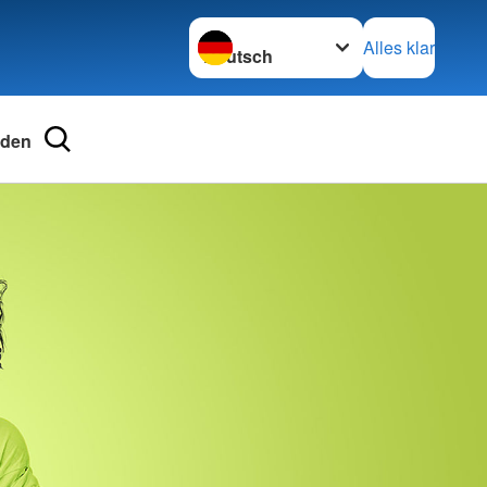
Sprache wechseln zu
Alles klar
nden
ngsschutz und
ienst
nd Schularbeit
kreuz (JRK)
tellung
für Schulen und
ten
 Vielfalt
 beim DRK