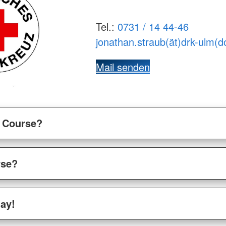
Tel.:
0731 / 14 44-46
jonathan.straub(ät)drk-ulm(d
Mail senden
r Course?
rse?
ay!