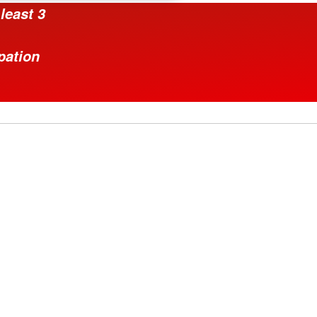
least 3
ipation