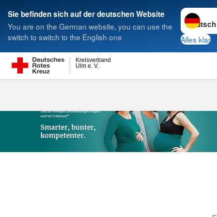
Sprache w
Sie befinden sich auf der deutschen Website
You are on the German website, you can use the
Suche
switch to switch to the English one
Alles klar
Kreisverband
Ulm e. V.
Erste Hilfe fü
Betreuungseinr