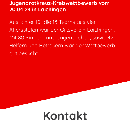
Jugendrotkreuz-Kreiswettbewerb vom
20.04.24 in Laichingen
Ausrichter für die 13 Teams aus vier
Altersstufen war der Ortsverein Laichingen.
Mit 80 Kindern und Jugendlichen, sowie 42
Helfern und Betreuern war der Wettbewerb
gut besucht.
Kontakt