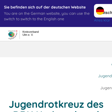
Sprache w
Sie befinden sich auf der deutschen Website
You are on the German website, you can use the
Suche
switch to switch to the English one
Alles klar
Kreisverband
Ulm e. V.
Jugendrotkre
Jugend-
Jugen
Jugendrotkreuz des