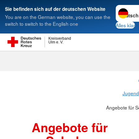
Sprache w
Sie befinden sich auf der deutschen Website
You are on the German website, you can use the
Suche
switch to switch to the English one
Alles klar
Kreisverband
Ulm e. V.
Angebote für
Jugend-
Angebote für S
Angebote für