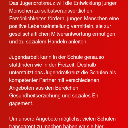
Das Jugendrotkreuz will die Entwicklung junger
Men­schen zu selbstverantwortli­chen
Persönlichkeiten för­dern, jungen Menschen eine
positive Lebenseinstellung vermitteln, sie zur
gesell­schaftlichen Mitverantwor­tung ermutigen
und zu sozi­alem Handeln anleiten.
Jugendarbeit kann in der Schule genauso
stattfinden wie in der Freizeit. Deshalb
unterstützt das Jugendrot­kreuz die Schulen als
kom­petenter Partner mit ver­schiedenen
Angeboten aus den Bereichen
Gesundheitserziehung und soziales En­
gagement.
Um unsere Angebote mög­lichst vielen Schulen
transpa­rent zu machen haben wir sie hier