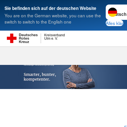
Sprache w
Sie befinden sich auf der deutschen Website
You are on the German website, you can use the
Suche
switch to switch to the English one
Alles klar
Kreisverband
Ulm e. V.
Ausbildung be