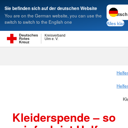
Sprache w
Sie befinden sich auf der deutschen Website
You are on the German website, you can use the
Suche
switch to switch to the English one
Alles klar
Kreisverband
Ulm e. V.
Kleiderspend
Helfe
Helfe
Kl
Kleiderspende – so