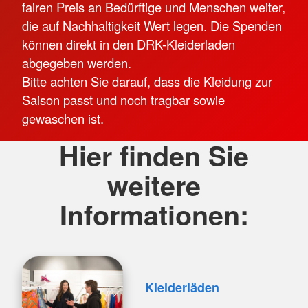
fairen Preis an Bedürftige und Menschen weiter,
die auf Nachhaltigkeit Wert legen. Die Spenden
können direkt in den DRK-Kleiderladen
abgegeben werden.
Bitte achten Sie darauf, dass die Kleidung zur
Saison passt und noch tragbar sowie
gewaschen ist.
Hier finden Sie
weitere
Informationen:
Kleiderläden