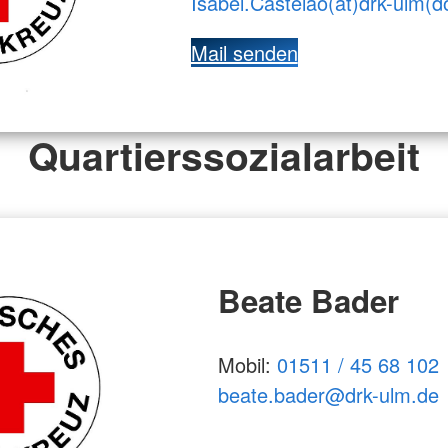
Isabel.Castelao(ät)drk-ulm(d
Mail senden
Quartierssozialarbeit
Beate Bader
Mobil:
01511 / 45 68 102
beate.bader@drk-ulm.de