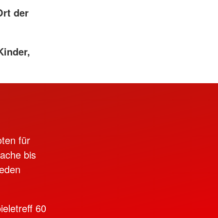
Ort der
Kinder,
oten für
ache bis
jeden
eletreff 60