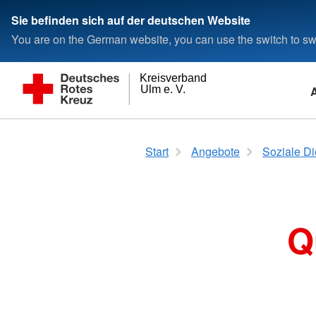
Sie befinden sich auf der deutschen Website
You are on the German website, you can use the switch to swi
Kreisverband
Ulm e. V.
Soziale Dienste
Für Betriebe
Ehrenamtliches Engagement
Das DRK
Helfen und Spenden
Soziale Dienste
Für Privatpersone
Galerie unserer
Intern
Start
Angebote
Soziale Di
Ehrenamtlichen
Hausnotruf: Zu Hause optimal
Ausbildung betrieblicher Ersthelfer
Ehrenamt im DRK
Präsidium und Vorstand
Online-Spende
Assistenzleistungen
Erste Hilfe 9 UE
Login
abgesichert
Wohn-/Sozialraum (
Galerie der Ehrenam
Fortbildung betrieblicher Ersthelfer
Bergwacht
Selbstverständnis: Grundsätze,
Paypal-Spende
Erste Hilfe Führersc
Mobilruf: Die mobile Lösung für
Leitbild und Führungsgrundsätze
Therapiehunde
Erste Hilfe für Bildungs- und
Rettungshundebereitschaft
Fördermitglied werden
Erste Hilfe am Kind 
Aus-und Fortbildu
unterwegs
Betreuungseinrichtungen
Kontakt / Kreisgeschäftsstelle
Kältebus/Hitzebus
Bevölkerungsschutz
Anlassspende
Erste Hilfe am Hund
Q
Wohnraumberatung
Ausbildungsplan 20
Defibrillator-Kurse
Wohnungslosenhilfe
Helfer-vor-Ort
Testamentspende
Erste Hilfe Outdoor
Arbeiten beim DRK
Fahrdienst
Fresh-Up Pflegekräfte
Notfallnachsorgedie
Jugendrotkreuz (JRK)
Kondolenzspende
First Aid in English
Service Wohnen
Stellenangebote
*NEU*:
Elterncampus
Ortsvereine
Kleiderspende
Tafelläden
Brandschutzhelferausbildung
Ausbildung als Kaufmann/frau für
Quartiersozialarbe
Team der Lebensretter
Blutspende
Büromanagement (m/w/d)
Kleiderläden
Erenlauh
Freiwilliges Soziales Jahr (FSJ)
Bewegungsprogramme