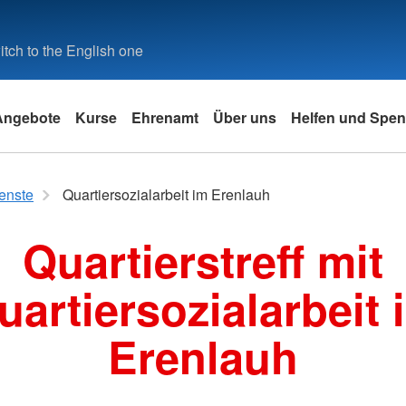
tch to the English one
Angebote
Kurse
Ehrenamt
Über uns
Helfen und Spe
n
Pflege
Sonstiges
WIR! - Ehrenamt stärken |
Presse
Bevölkeru
enste
Quartiersozialarbeit im Erenlauh
Intern
Rettung
 im eigenen
Tagespflege Tomerdingen
Erste Hilfe für Kinder
Alle Pressemeldungen/
AWS)
Veröffentlichungen
tlichen
Anmeldung
Rettungsd
Quartierstreff mit
heinkurs
Vorsorge und Selbsthilfe in
Clearingstelle
Notsituationen
Pressemeldungen/
9 UE
ngskalender
Jugend- u
Veröffentlichungen 2026
Individuelle Kurse
Clearingstelle
uartiersozialarbeit 
Pressemeldungen/
26
Jugendrot
Sicherheitshinweise
Für Ärzte
Veröffentlichungen 2025
Notfalldars
nst
Für Apotheken
Pressemeldungen/
Erenlauh
Angebote 
Veröffentlichungen 2024
Für Patienten
Kindergär
Pressemeldungen/
Für Beratungsstellen
it im
Materialbox
Veröffentlichungen 2023
Das Projekt
Praktikum
Pressemeldungen/