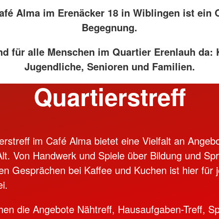
zentrum mit
Veröffentlichungen 2022
lingen
fé Alma im Erenäcker 18 in Wiblingen ist ein 
Pressemeldungen/
ten
Veröffentlichungen 2021
Begegnung.
nd für alle Menschen im Quartier Erenlauh da: 
Jugendliche, Senioren und Familien.
Quartierstreff
erstreff im Café Alma bietet eine Vielfalt an Angeb
lt. Von Handwerk und Spiele über Bildung und Spr
ten Gesprächen bei Kaffee und Kuchen ist hier für 
ei.
ehen die Angebote Nähtreff, Hausaufgaben-Treff, Spi