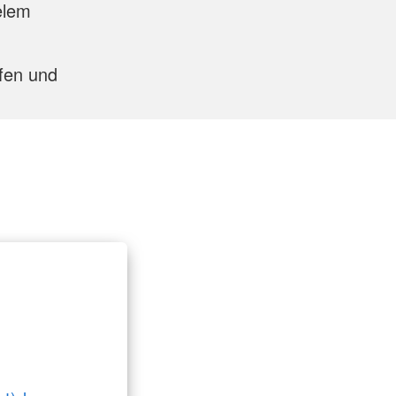
elem
lfen und