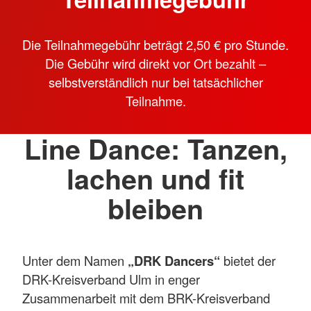
Die Teilnahmegebühr beträgt 2,50 € pro Stunde.
Die Gebühr wird direkt vor Ort bezahlt –
selbstverständlich nur bei tatsächlicher
Teilnahme.
Line Dance: Tanzen,
lachen und fit
bleiben
Unter dem Namen
„DRK Dancers“
bietet der
DRK-Kreisverband Ulm in enger
Zusammenarbeit mit dem BRK-Kreisverband