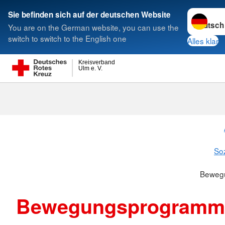
Sprache w
Sie befinden sich auf der deutschen Website
You are on the German website, you can use the
Suche
switch to switch to the English one
Alles klar
Kreisverband
Ulm e. V.
Bewegungsp
Soz
Beweg
Bewegungsprogramm