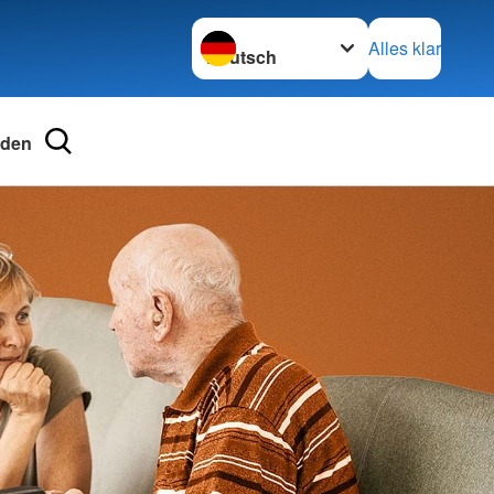
Sprache wechseln zu
Alles klar
nden
ngsschutz und
ienst
nd Schularbeit
kreuz (JRK)
tellung
für Schulen und
ten
 Vielfalt
 beim DRK