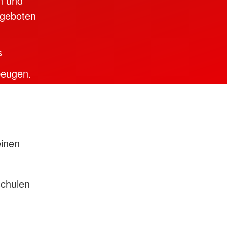
n und
ngeboten
s
beugen.
einen
schulen