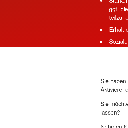
Stärkun
ggf. di
teilzu
Erhalt 
Sozial
Sie haben 
Aktiviere
Sie möchte
lassen?
Nehmen Sie