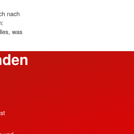
ich nach
n:
lles, was
enden
st