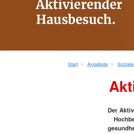
Bundesfreiwilligendienst (BFD)
Arbeit mit Geflüchte
Aktivierender Hausbesuch
Start
Angebote
Soziale
Akt
Der Akti
Hochbe
gesundhe