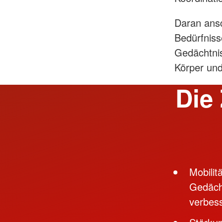
Daran ansc
Bedürfniss
Gedächtnis
Körper und
Die 
Mobilit
Gedächt
verbes