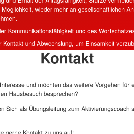
g und Erhalt der Alltagsfähigkeit, Stürze vermeide
e Möglichkeit, wieder mehr an gesellschaftlichen A
nehmen.
der Kommunikationsfähigkeit und des Wortschatze
er Kontakt und Abwechslung, um Einsamkeit vorzu
Kontakt
Interesse und möchten das weitere Vorgehen für 
nden Hausbesuch besprechen?
n Sich als Übungsleitung zum Aktivierungscoach 
 gerne Kontakt zu uns auf: