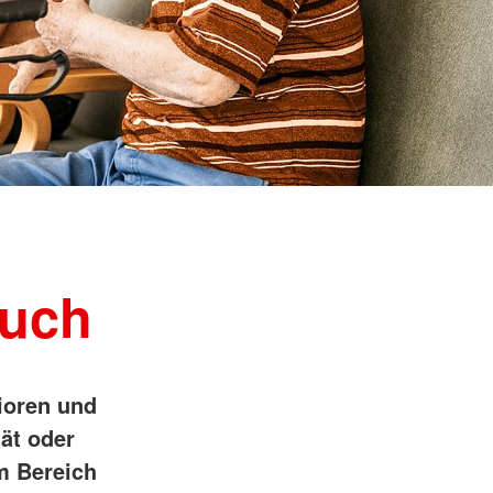
such
ioren und
ät oder
m Bereich