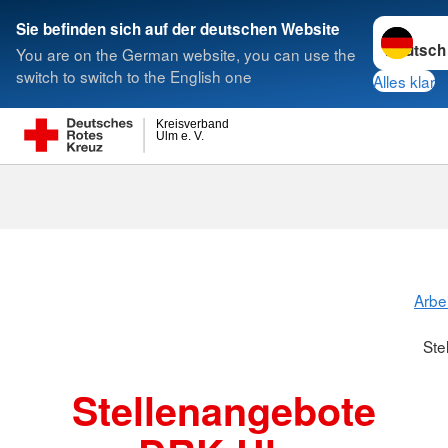
Sprache w
Sie befinden sich auf der deutschen Website
You are on the German website, you can use the
Suche
switch to switch to the English one
Alles klar
Kreisverband
Ulm e. V.
Stellenangeb
Arbe
Ste
Stellenangebote