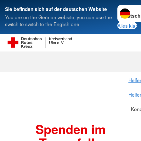
Sprache w
Sie befinden sich auf der deutschen Website
You are on the German website, you can use the
Suche
switch to switch to the English one
Alles klar
Kreisverband
Ulm e. V.
Kondolenzsp
Helfe
Helfe
Kon
Spenden im