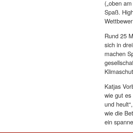
(„oben am 
Spaß. High
Wettbewe
Rund 25 Mi
sich in dre
machen Spi
gesellscha
Klimaschu
Katjas Vorb
wie gut es
und heult“
wie die Be
ein spann