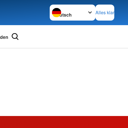
Sprache wechseln zu
Alles klar
nden
ngsschutz und
ienst
nd Schularbeit
kreuz (JRK)
tellung
für Schulen und
ten
 Vielfalt
 beim DRK