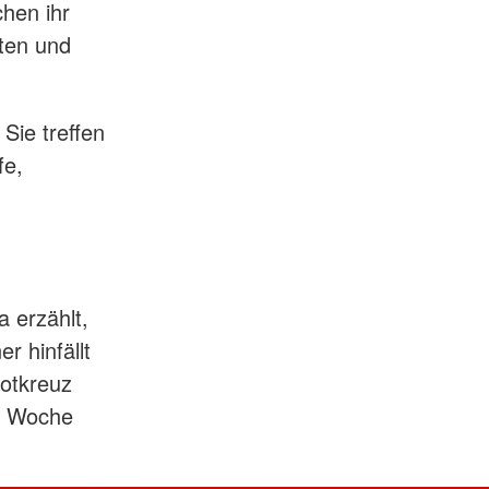
hen ihr
iten und
Sie treffen
fe,
m
a erzählt,
r hinfällt
rotkreuz
ür Woche