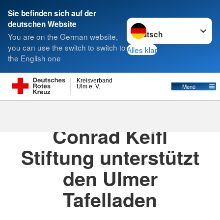
Sie befinden sich auf der
Sprache wechseln zu
deutschen Website
Suche
You are on the German website,
you can use the switch to switch to
Alles klar
the English one
Kreisverband
Menü
Ulm e. V.
28.05.2026
· Presse
Conrad Keifl
Stiftung unterstützt
den Ulmer
Tafelladen