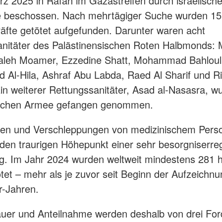
z 2025 in Rafah im Gazastreifen durch israelisch
te beschossen. Nach mehrtägiger Suche wurden 15
äfte getötet aufgefunden. Darunter waren acht
nitäter des Palästinensischen Roten Halbmonds: 
Saleh Moamer, Ezzedine Shatt, Mohammad Bahloul
l-Hila, Ashraf Abu Labda, Raed Al Sharif und Ri
n weiterer Rettungssanitäter, Asad al-Nasasra, w
lischen Armee gefangen genommen.
gen und Verschleppungen von medizinischem Pers
den traurigen Höhepunkt einer sehr besorgniserr
g. Im Jahr 2024 wurden weltweit mindestens 281 
ötet – mehr als je zuvor seit Beginn der Aufzeichnu
r-Jahren.
auer und Anteilnahme werden deshalb von drei Fo