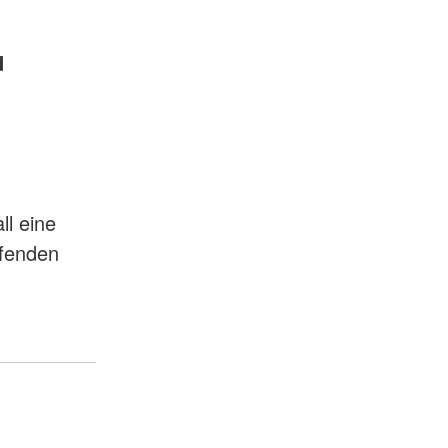
d
ll eine
lfenden