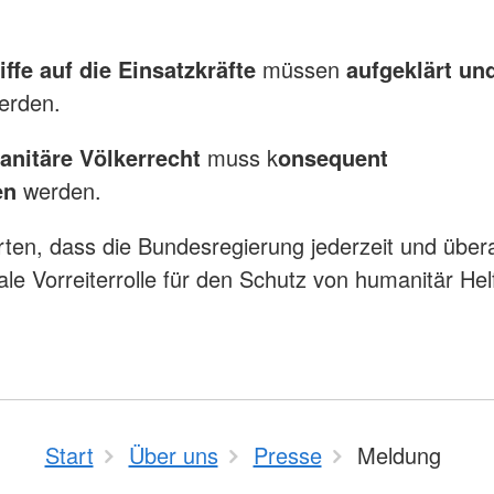
iffe auf die Einsatzkräfte
müssen
aufgeklärt un
erden.
nitäre Völkerrecht
muss k
onsequent
en
werden.
rten, dass die Bundesregierung jederzeit und übera
nale Vorreiterrolle für den Schutz von humanitär He
Start
Über uns
Presse
Meldung