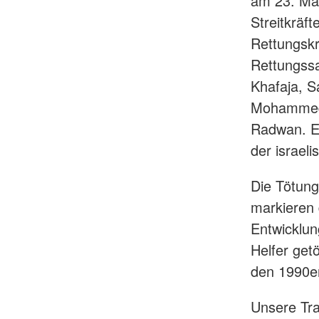
am 23. Mär
Streitkräf
Rettungskr
Rettungssa
Khafaja, 
Mohammed A
Radwan. Ei
der israe
Die Tötun
markieren 
Entwicklun
Helfer get
den 1990e
Unsere Tr