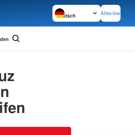
Sprache wechseln zu
Alles klar
nden
ngsschutz und
uz
ienst
en
nd Schularbeit
kreuz (JRK)
ifen
tellung
für Schulen und
ten
 Vielfalt
 beim DRK