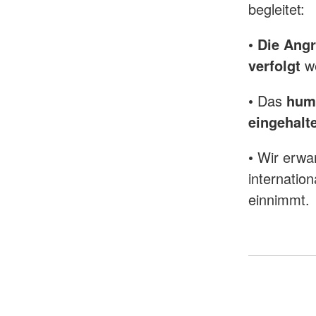
begleitet:
•
Die Angr
verfolgt
w
• Das
huma
eingehalt
• Wir erwa
internatio
einnimmt.