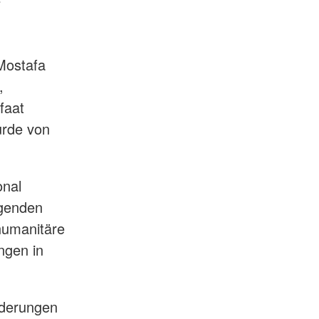
e
Mostafa
,
faat
urde von
onal
egenden
humanitäre
ngen in
rderungen