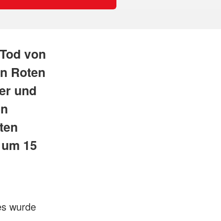
 Tod von
en Roten
er und
en
ten
 um 15
es wurde