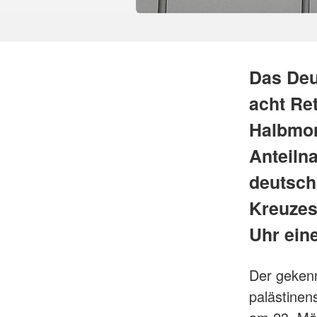
Das Deu
acht Re
Halbmon
Anteiln
deutsch
Kreuzes
Uhr ein
Der gekenn
palästinen