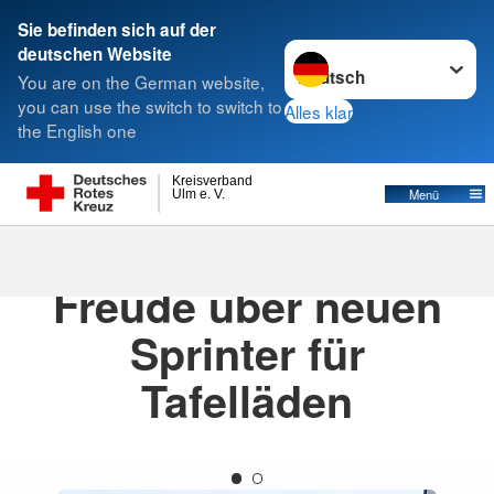
Sie befinden sich auf der
Sprache wechseln zu
deutschen Website
Suche
You are on the German website,
you can use the switch to switch to
Alles klar
the English one
Kreisverband
Menü
Ulm e. V.
28.02.2025
· Presse
Freude über neuen
Sprinter für
Tafelläden