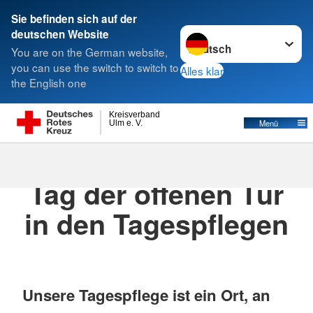
Sie befinden sich auf der
Sprache wechseln zu
deutschen Website
Suche
You are on the German website,
you can use the switch to switch to
Alles klar
the English one
Kreisverband
Menü
Ulm e. V.
17.12.2024
· Presse
Tag der offenen Tür
in den Tagespflegen
Unsere Tagespflege ist ein Ort, an