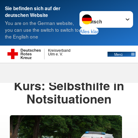
Sie befinden sich auf der
Sprache wechseln zu
deutschen Website
Suche
You are on the German website,
you can use the switch to switch to
Alles klar
the English one
Kreisverband
Menü
Ulm e. V.
21.07.2025
· Presse
Kurs: Selbsthilfe in
Notsituationen