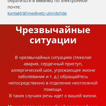
обратиться в Medinetz по электронной
почте:
kontakt(ät)medinetz-ulm(dot)de
Чрезвычайные
ситуации
В чрезвычайных ситуациях (тяжелая
авария, сердечный приступ,
аллергический шок, угрожающее жизни
заболевание и т. д.) обращайтесь
непосредственно в отделение неотложной
помощи.
В таких случаях речь идет о вашей жизни.