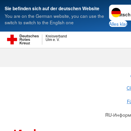
Sprache w
Sie befinden sich auf der deutschen Website
You are on the German website, you can use the
Suche
switch to switch to the English one
Alles klar
Kreisverband
Ulm e. V.
Cl
Fü
RU-Информа