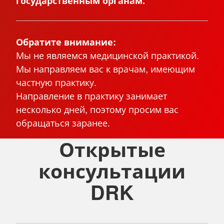
государственным органам.
Обратите внимание:
Мы не являемся медицинской практикой.
Мы направляем вас к врачам, имеющим
частную практику.
Направление в практику занимает
несколько дней, поэтому просим вас
обращаться заранее.
Открытые
консультации
DRK