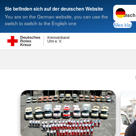
Sprache w
Sie befinden sich auf der deutschen Website
You are on the German website, you can use the
Suche
switch to switch to the English one
Alles klar
Kreisverband
Ulm e. V.