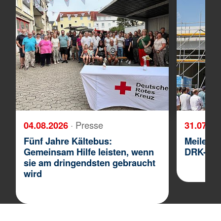
04.08.2026
· Presse
31.07.2
Fünf Jahre Kältebus:
Meilenst
Gemeinsam Hilfe leisten, wenn
DRK-Ret
sie am dringendsten gebraucht
wird